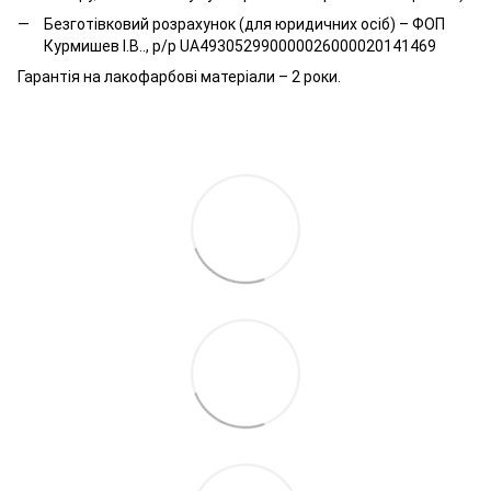
Безготівковий розрахунок (для юридичних осіб) – ФОП
Курмишев І.В.., р/р UA493052990000026000020141469
Гарантія на лакофарбові матеріали – 2 роки.