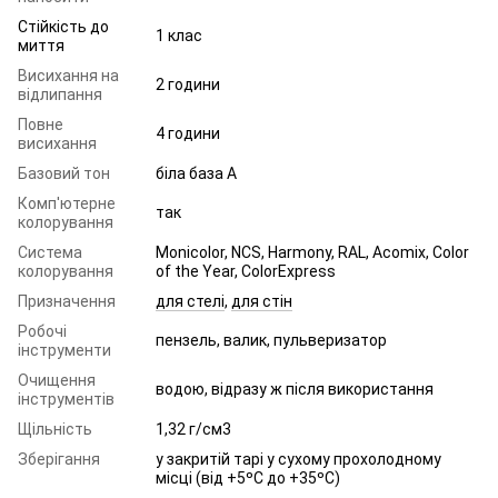
Стійкість до
1 клас
миття
Висихання на
2 години
відлипання
Повне
4 години
висихання
Базовий тон
біла база A
Комп'ютерне
так
колорування
Система
Monicolor, NCS, Harmony, RAL, Acomix, Color
колорування
of the Year, ColorExpress
Призначення
для стелі
,
для стін
Робочі
пензель, валик, пульверизатор
інструменти
Очищення
водою, відразу ж після використання
інструментів
Щільність
1,32 г/см3
Зберігання
у закритій тарі у сухому прохолодному
місці (від +5ºC до +35ºC)