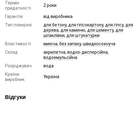
Термін
2 роки
придатності
Гарантія
від виробника
Тип поверхні
для бетону
,
для гіпсокартону
,
для гіпсу
,
для
дерева
,
для каменю
,
для цементу
,
для
шпаклівки
,
для штукатурки
Властивості
миюча
,
без запаху
,
швидкосохнуча
Склад
акрилатна
,
водно-дисперсійна
,
водоемульсійна
Розріджувач
вода
Країна-
Україна
виробник
Відгуки