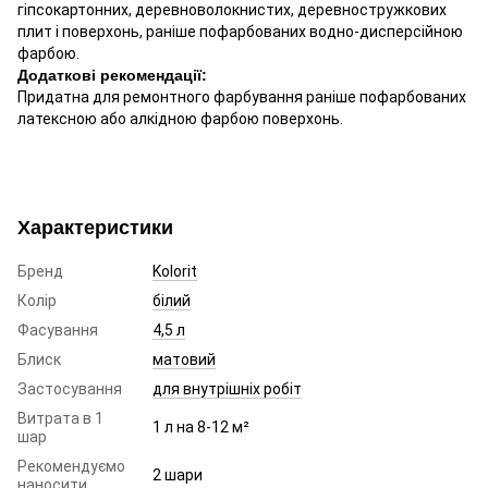
гіпсокартонних, деревноволокнистих, деревностружкових
плит і поверхонь, раніше пофарбованих водно-дисперсійною
фарбою.
Додаткові рекомендації:
Придатна для ремонтного фарбування раніше пофарбованих
латексною або алкідною фарбою поверхонь.
Характеристики
Бренд
Kolorit
Колір
білий
Фасування
4,5 л
Блиск
матовий
Застосування
для внутрішніх робіт
Витрата в 1
1 л на 8-12 м²
шар
Рекомендуємо
2 шари
наносити