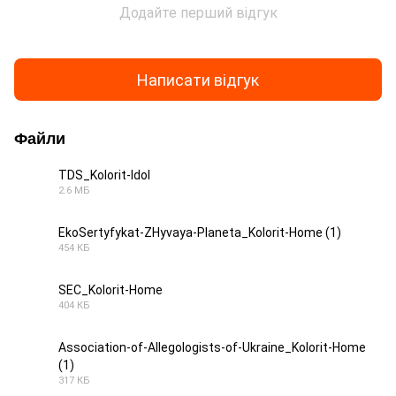
Додайте перший відгук
Написати відгук
Файли
TDS_Kolorit-Idol
2.6 МБ
PDF
EkoSertyfykat-ZHyvaya-Planeta_Kolorit-Home (1)
454 КБ
PDF
SEC_Kolorit-Home
404 КБ
JPG
Association-of-Allegologists-of-Ukraine_Kolorit-Home
(1)
JPG
317 КБ