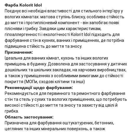
Фарба Kolorit Idol
Поєднує всі необхідні властивості для стильного інтер'єру у
вологих кімнатах: матова ступінь блиску, особлива стійкість
до миття і протиплісневий компонент - він запобігає появі
плісняви і грибку. Завдяки цим характеристикам,
гіпоаллергенності і екологічності Kolorit Idol підходить для
фарбування стін в кухнях, ванних і приміщеннях, де потрібна
підвищена стійкість до миття та зносу.
Призначення:
Ідеальна для ванних кімнат, кухонь та інших вологих
приміщень в будинку. Дозволена для застосування у дитячих
дошкільних та шкільних закладах, на харчових виробництвах,
а також у приміщеннях з особливими вимогами до стійкості
покриття (МОПи, сходові клітини та інші)
Рекомендації щодо фарбування:
Рекомендується для первинного та ремонтного фарбування
стін та стель у сухих та вологих приміщеннях, що потребують
високої стійкості до миття та зносу та захисту від цвілі й
грибка.
Область застосування:
Призначена для фарбування оштукатурених, бетонних,
цегляних та інших мінеральних поверхонь, а також