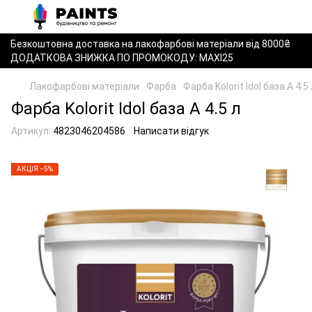
Безкоштовна доставка на лакофарбові матеріали від 8000₴
ДОДАТКОВА ЗНИЖКА ПО ПРОМОКОДУ: MAXI25
Лакофарбові матеріали
Фарба
Фарба Kolorit Idol база А 4.5 
Фарба Kolorit Idol база А 4.5 л
Артикул:
4823046204586
Написати відгук
АКЦІЯ −5%