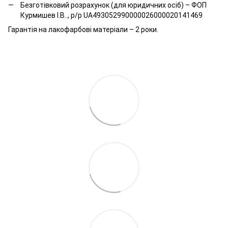
Безготівковий розрахунок (для юридичних осіб) – ФОП
Курмишев І.В.., р/р UA493052990000026000020141469
Гарантія на лакофарбові матеріали – 2 роки.