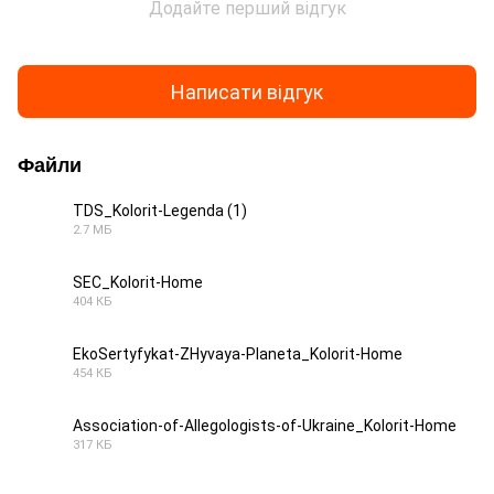
Додайте перший відгук
Написати відгук
Файли
TDS_Kolorit-Legenda (1)
2.7 МБ
PDF
SEC_Kolorit-Home
404 КБ
JPG
EkoSertyfykat-ZHyvaya-Planeta_Kolorit-Home
454 КБ
PDF
Association-of-Allegologists-of-Ukraine_Kolorit-Home
317 КБ
JPG