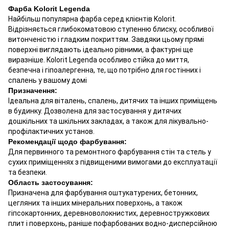
Фарба Kolorit Legenda
Найбільш популярна фарба серед клієнтів Kolorit.
Відрізняється глибокоматовою ступенню блиску, особливої
витонченістю і гладким покриттям. Завдяки цьому прямі
поверхні виглядають ідеально рівними, а фактурні ще
виразніше. Kolorit Legenda особливо стійка до миття,
безпечна і гіпоалергенна, те, що потрібно для гостінних і
спалень у вашому домі
Призначення:
Ідеальна для віталень, спалень, дитячих та інших приміщень
в будинку. Дозволена для застосування у дитячих
дошкільних та шкільних закладах, а також для лікувально-
профілактичних установ.
Рекомендації щодо фарбування:
Для первинного та ремонтного фарбування стін та стель у
сухих приміщеннях з підвищеними вимогами до експлуатації
та безпеки.
Область застосування:
Призначена для фарбування оштукатурених, бетонних,
цегляних та інших мінеральних поверхонь, а також
гіпсокартонних, деревноволокнистих, деревностружкових
плит і поверхонь, раніше пофарбованих водно-дисперсійною