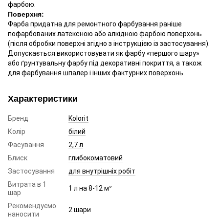
фарбою.
Поверхня:
Фарба придатна для ремонтного фарбування раніше
пофарбованих латексною або алкідною фарбою поверхонь
(після обробки поверхні згідно з інструкцією із застосування).
Допускається використовувати як фарбу «першого шару»
або ґрунтувальну фарбу під декоративні покриття, а також
для фарбування шпалер і інших фактурних поверхонь.
Характеристики
Бренд
Kolorit
Колір
білий
Фасування
2,7 л
Блиск
глибокоматовий
Застосування
для внутрішніх робіт
Витрата в 1
1 л на 8-12 м²
шар
Рекомендуємо
2 шари
наносити