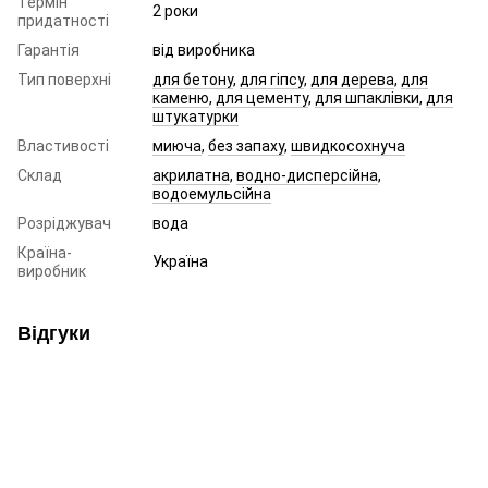
Термін
2 роки
придатності
Гарантія
від виробника
Тип поверхні
для бетону
,
для гіпсу
,
для дерева
,
для
каменю
,
для цементу
,
для шпаклівки
,
для
штукатурки
Властивості
миюча
,
без запаху
,
швидкосохнуча
Склад
акрилатна
,
водно-дисперсійна
,
водоемульсійна
Розріджувач
вода
Країна-
Україна
виробник
Відгуки