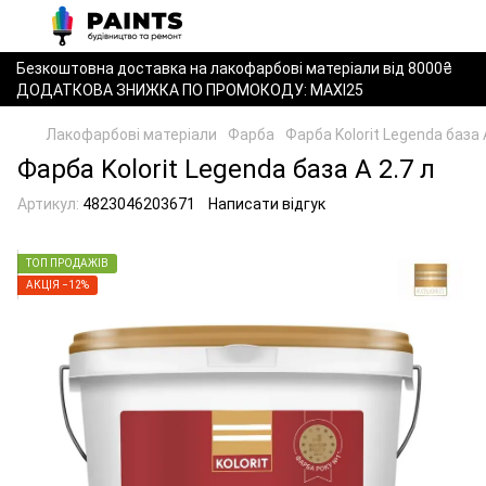
Безкоштовна доставка на лакофарбові матеріали від 8000₴
ДОДАТКОВА ЗНИЖКА ПО ПРОМОКОДУ: MAXI25
Лакофарбові матеріали
Фарба
Фарба Kolorit Legenda база А
Фарба Kolorit Legenda база А 2.7 л
Артикул:
4823046203671
Написати відгук
ТОП ПРОДАЖІВ
АКЦІЯ −12%