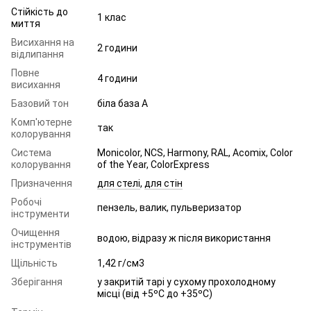
Стійкість до
1 клас
миття
Висихання на
2 години
відлипання
Повне
4 години
висихання
Базовий тон
біла база A
Комп'ютерне
так
колорування
Система
Monicolor, NCS, Harmony, RAL, Acomix, Color
колорування
of the Year, ColorExpress
Призначення
для стелі
,
для стін
Робочі
пензель, валик, пульверизатор
інструменти
Очищення
водою, відразу ж після використання
інструментів
Щільність
1,42 г/см3
Зберігання
у закритій тарі у сухому прохолодному
місці (від +5ºC до +35ºC)