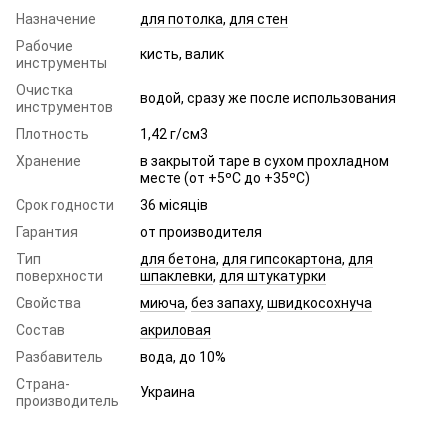
Назначение
для потолка
,
для стен
Рабочие
кисть, валик
инструменты
Очистка
водой, сразу же после использования
инструментов
Плотность
1,42 г/см3
Хранение
в закрытой таре в сухом прохладном
месте (от +5ºC до +35ºC)
Срок годности
36 місяців
Гарантия
от производителя
Тип
для бетона
,
для гипсокартона
,
для
поверхности
шпаклевки
,
для штукатурки
Свойства
миюча
,
без запаху
,
швидкосохнуча
Состав
акриловая
Разбавитель
вода, до 10%
Страна-
Украина
производитель