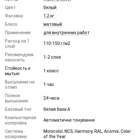
Цвет
белый
Фасовка
1,2 кг
Блеск
матовый
Применение
для внутренних работ
Расход на 1
110-150 г/м2
слой
Рекомендуем
1-2 слоя
наносить
Стойкость к
1 класс
мытью
Высыхание на
1 час
отлип
Полное
24 часа
высыхание
Базовый тон
белая база A
Компьютерная
Автоматичне тонування
колеровка
Система
Monicolor, NCS, Harmony, RAL, Acomix, Color
колеровки
of the Year