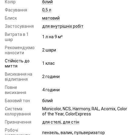
Колір
білий
Фасування
0,5 л
Блиск
матовий
Застосування
для внутрішніх робіт
Витрата в 1
1 л на 9 м²
шар
Рекомендуємо
2 шари
наносити
Стійкість до
1 клас
миття
Висихання на
2 години
відлипання
Повне
4 години
висихання
Базовий тон
білий
Система
Monicolor, NCS, Harmony, RAL, Acomix, Color
колорування
of the Year, ColorExpress
Призначення
для стелі
,
для стін
Робочі
пензель, валик, пульверизатор