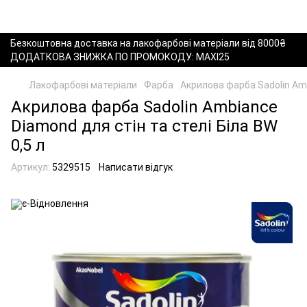
Безкоштовна доставка на лакофарбові матеріали від 8000₴
ДОДАТКОВА ЗНИЖКА ПО ПРОМОКОДУ: MAXI25
Лакофарбові матеріали
Фарба
Акрилова фарба Sadolin Amb
Акрилова фарба Sadolin Ambiance
Diamond для стін та стелі Біла BW
0,5 л
Артикул:
5329515
Написати відгук