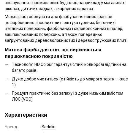
зношування, і промислових будівлях, наприклад у магазинах,
школах, дитячих садках, лікарняних палатах.
Можна застосовувати для фарбування нових і раніше
пофарбованих гіпсових плит, оштукатурених, бетонних і
цегляних поверхонь, фарбованих і скловолоконних шпалер,
зашпакльованих поверхонь, а також попередньо
заґрунтованих деревоволокнистих і деревостружкових плит.
Матова фарба для стін, що вирізняється
першокласною покривністю
Технологія HD Colour гарантує стійкі кольорові відтінки на
багато років
Дуже добре чиститься (стійкість до мокрого тертя – клас
1)
Продукт практично без запаху і з дуже низьким вмістом
ЛОС (VOC)
Характеристики
Бренд
Sadolin