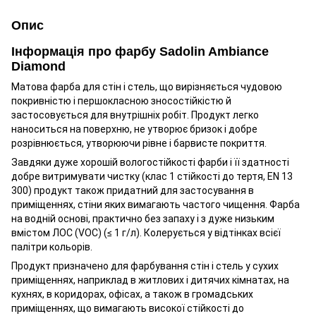
Опис
Інформація про фарбу Sadolin Ambiance
Diamond
Матова фарба для стін і стель, що вирізняється чудовою
покривністю і першокласною зносостійкістю й
застосовується для внутрішніх робіт. Продукт легко
наноситься на поверхню, не утворює бризок і добре
розрівнюється, утворюючи рівне і барвисте покриття.
Завдяки дуже хорошій вологостійкості фарби і її здатності
добре витримувати чистку (клас 1 стійкості до тертя, EN 13
300) продукт також придатний для застосування в
приміщеннях, стіни яких вимагають частого чищення. Фарба
на водній основі, практично без запаху і з дуже низьким
вмістом ЛОС (VOC) (≤ 1 г/л). Колерується у відтінках всієї
палітри кольорів.
Продукт призначено для фарбування стін і стель у сухих
приміщеннях, наприклад в житлових і дитячих кімнатах, на
кухнях, в коридорах, офісах, а також в громадських
приміщеннях, що вимагають високої стійкості до