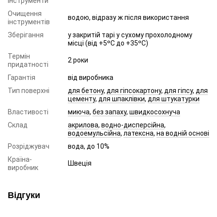
інструменти
Очищення
водою, відразу ж після використання
інструментів
Зберігання
у закритій тарі у сухому прохолодному
місці (від +5ºC до +35ºC)
Термін
2 роки
придатності
Гарантія
від виробника
Тип поверхні
для бетону
,
для гіпсокартону
,
для гіпсу
,
для
цементу
,
для шпаклівки
,
для штукатурки
Властивості
миюча
,
без запаху
,
швидкосохнуча
Склад
акрилова
,
водно-дисперсійна
,
водоемульсійна
,
латексна
,
на водній основі
Розріджувач
вода, до 10%
Країна-
Швеція
виробник
Відгуки