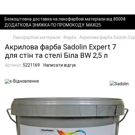
Безкоштовна доставка на лакофарбові матеріали від 8000₴
ДОДАТКОВА ЗНИЖКА ПО ПРОМОКОДУ: MAXI25
Лакофарбові матеріали
Фарба
Акрилова фарба Sadolin Expe
Акрилова фарба Sadolin Expert 7
для стін та стелі Біла BW 2,5 л
Артикул:
5221169
Написати відгук