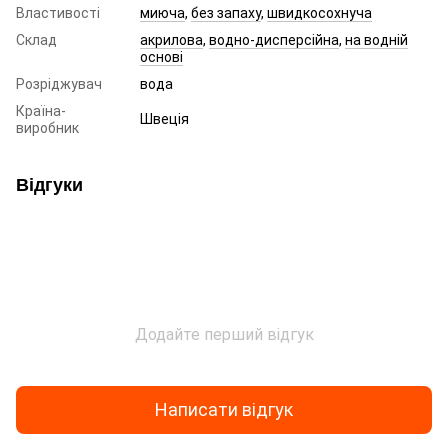
Властивості
миюча
,
без запаху
,
швидкосохнуча
Склад
акрилова
,
водно-дисперсійна
,
на водній
основі
Розріджувач
вода
Країна-
Швеція
виробник
Відгуки
Додайте перший відгук
Написати відгук