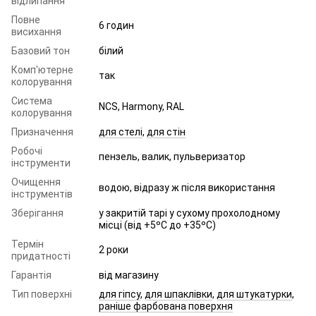
відлипання
Повне
6 годин
висихання
Базовий тон
білий
Комп'ютерне
так
колорування
Система
NCS, Harmony, RAL
колорування
Призначення
для стелі
,
для стін
Робочі
пензель, валик, пульверизатор
інструменти
Очищення
водою, відразу ж після використання
інструментів
Зберігання
у закритій тарі у сухому прохолодному
місці (від +5ºC до +35ºC)
Термін
2 роки
придатності
Гарантія
від магазину
Тип поверхні
для гіпсу
,
для шпаклівки
,
для штукатурки
,
раніше фарбована поверхня