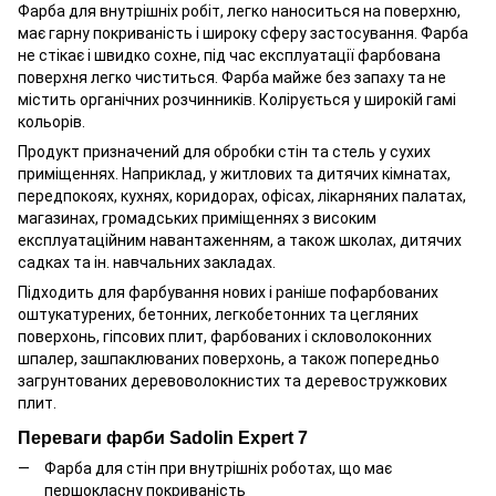
Фарба для внутрішніх робіт, легко наноситься на поверхню,
має гарну покриваність і широку сферу застосування. Фарба
не стікає і швидко сохне, під час експлуатації фарбована
поверхня легко чиститься. Фарба майже без запаху та не
містить органічних розчинників. Колірується у широкій гамі
кольорів.
Продукт призначений для обробки стін та стель у сухих
приміщеннях. Наприклад, у житлових та дитячих кімнатах,
передпокоях, кухнях, коридорах, офісах, лікарняних палатах,
магазинах, громадських приміщеннях з високим
експлуатаційним навантаженням, а також школах, дитячих
садках та ін. навчальних закладах.
Підходить для фарбування нових і раніше пофарбованих
оштукатурених, бетонних, легкобетонних та цегляних
поверхонь, гіпсових плит, фарбованих і скловолоконних
шпалер, зашпаклюваних поверхонь, а також попередньо
загрунтованих деревоволокнистих та деревостружкових
плит.
Переваги фарби Sadolin Expert 7
Фарба для стін при внутрішніх роботах, що має
першокласну покриваність