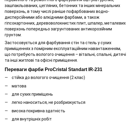
зашпакльованих, цегляних, бетонних та інших мінеральних
поверхонь, в тому числі раніше пофарбованих водно-
дисперсійними або алкідними фарбами, а також
гіпсокартонних, деревоволокнистих плит, шпалер, металевих
поверхонь попередньо загрунтованих антикорозійним
грунтом.
Застосовується для фарбування стін та стель у сухих
приміщеннях з помірним експлуатаційним навантаженням,
що потребують вологого очищення – вітальні, спальні, дитячі
та інші житлові та офісні приміщення.
Переваги фарби ProCristal Standart IR-231
стійка до вологого очищення (2 клас)
матова
для сухих приміщень
легко наноситься, не розбризкується
висока покривна здатність
для внутрішніх робіт