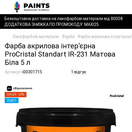
Безкоштовна доставка на лакофарбові матеріали від 8000₴
ДОДАТКОВА ЗНИЖКА ПО ПРОМОКОДУ: MAXI25
Лакофарбові матеріали
Фарба
Фарба акрилова інтер’єрна P
Фарба акрилова інтер’єрна
ProCristal Standart IR-231 Матова
Біла 5 л
Артикул:
i00301715
1 відгук
АКЦІЯ −20%
ВІДЕО