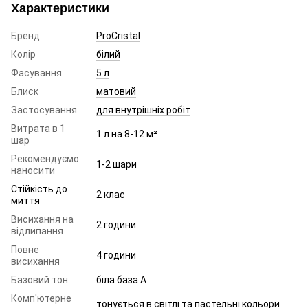
Характеристики
Бренд
ProCristal
Колір
білий
Фасування
5 л
Блиск
матовий
Застосування
для внутрішніх робіт
Витрата в 1
1 л на 8-12 м²
шар
Рекомендуємо
1-2 шари
наносити
Стійкість до
2 клас
миття
Висихання на
2 години
відлипання
Повне
4 години
висихання
Базовий тон
біла база A
Комп'ютерне
тонується в світлі та пастельні кольори