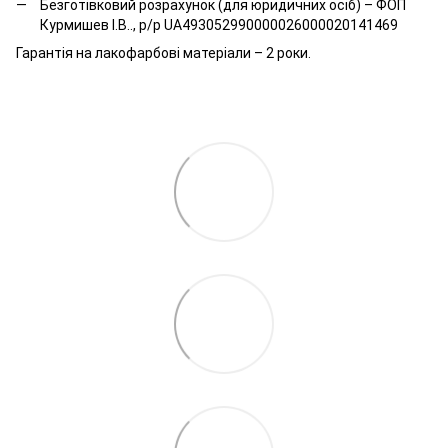
Безготівковий розрахунок (для юридичних осіб) – ФОП
Курмишев І.В.., р/р UA493052990000026000020141469
Гарантія на лакофарбові матеріали – 2 роки.