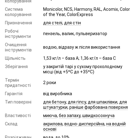
колорування
Система
Monicolor, NCS, Harmony, RAL, Acomix, Color
колорування
of the Year, ColorExpress
Призначення
для стелі
,
для стін
Робочі
пензель, валик, пульверизатор
інструменти
Очищення
водою, відразу ж після використання
інструментів
Щільність
1,53 кг/л – база A; 1,36 кг/л – база C
Зберігання
у закритій тарі у сухому прохолодному
місці (від +5ºC до +35ºC)
Термін
2 роки
придатності
Гарантія
від виробника
Тип поверхні
для бетону
,
для гіпсу
,
для шпаклівки
,
для
штукатурки
,
раніше фарбована поверхня
Властивості
миюча
,
без запаху
,
швидкосохнуча
Склад
акрилова
,
водно-дисперсійна
,
на водній
основі
Розріджувач
вода, до 10%