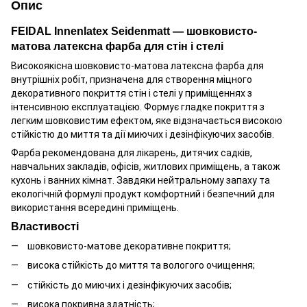
Опис
FEIDAL Innenlatex Seidenmatt — шовковисто-
матова латексна фарба для стін і стелі
Високоякісна шовковисто-матова латексна фарба для
внутрішніх робіт, призначена для створення міцного
декоративного покриття стін і стелі у приміщеннях з
інтенсивною експлуатацією. Формує гладке покриття з
легким шовковистим ефектом, яке відзначається високою
стійкістю до миття та дії миючих і дезінфікуючих засобів.
Фарба рекомендована для лікарень, дитячих садків,
навчальних закладів, офісів, житлових приміщень, а також
кухонь і ванних кімнат. Завдяки нейтральному запаху та
екологічній формулі продукт комфортний і безпечний для
використання всередині приміщень.
Властивості
шовковисто-матове декоративне покриття;
висока стійкість до миття та вологого очищення;
стійкість до миючих і дезінфікуючих засобів;
висока покривна здатність;