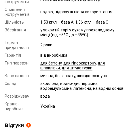
інструменти
Очищення
водою, відразу ж після використання
інструментів
Щільність
1,53 кг/л – база A; 1,36 кг/л – база C
Зберігання
у закритій тарі у сухому прохолодному
місці (від +5ºC до +35ºC)
Термін
2 роки
придатності
Гарантія
від виробника
Тип поверхні
для бетону
,
для гіпсокартону
,
для
шпаклівки
,
для штукатурки
Властивості
миюча
,
без запаху
,
швидкосохнуча
Склад
акрилова
,
водно-дисперсійна
,
водоемульсійна
,
латексна
,
на водній основі
Розріджувач
вода
Країна-
Україна
виробник
Відгуки
1