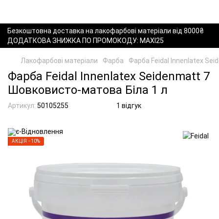
Безкоштовна доставка на лакофарбові матеріали від 8000₴
ДОДАТКОВА ЗНИЖКА ПО ПРОМОКОДУ: MAXI25
Лакофарбові матеріали
Фарба
Фарба Feidal Innenlatex Se
Фарба Feidal Innenlatex Seidenmatt 7
Шовковисто-матова Біла 1 л
Артикул:
50105255
1 відгук
АКЦІЯ −10%