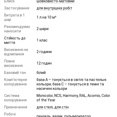
Блиск
шовковисто-матовий
Застосування
для внутрішніх робіт
Витрата в 1
1 л на 10 м²
шар
Рекомендуємо
2 шари
наносити
Стійкість до
1 клас
миття
Висихання на
2 години
відлипання
Повне
12 годин
висихання
Базовий тон
білий
Комп'ютерне
база А – тонується в світлі та пастельні
колорування
кольори; база С – тонується в темні та
насичені кольори
Система
Monicolor, NCS, Harmony, RAL, Acomix, Color
колорування
of the Year
Призначення
для стелі
,
для стін
Робочі
пензель, валик, пульверизатор