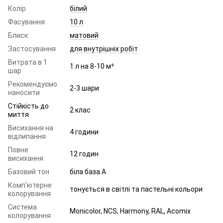
Колір
білий
Фасування
10 л
Блиск
матовий
Застосування
для внутрішніх робіт
Витрата в 1
1 л на 8-10 м²
шар
Рекомендуємо
2-3 шари
наносити
Стійкість до
2 клас
миття
Висихання на
4 години
відлипання
Повне
12 годин
висихання
Базовий тон
біла база A
Комп'ютерне
тонується в світлі та пастельні кольори
колорування
Система
Monicolor, NCS, Harmony, RAL, Acomix
колорування