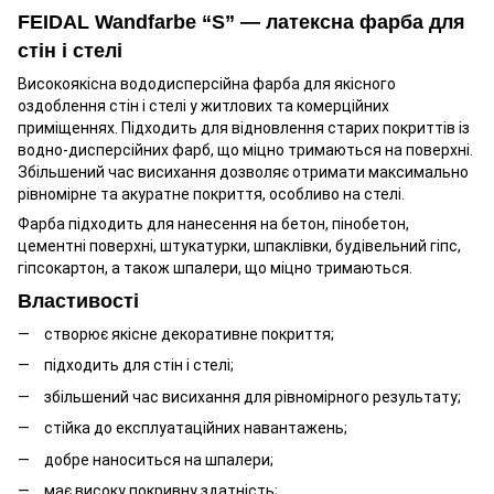
FEIDAL Wandfarbe “S” — латексна фарба для
стін і стелі
Високоякісна вододисперсійна фарба для якісного
оздоблення стін і стелі у житлових та комерційних
приміщеннях. Підходить для відновлення старих покриттів із
водно-дисперсійних фарб, що міцно тримаються на поверхні.
Збільшений час висихання дозволяє отримати максимально
рівномірне та акуратне покриття, особливо на стелі.
Фарба підходить для нанесення на бетон, пінобетон,
цементні поверхні, штукатурки, шпаклівки, будівельний гіпс,
гіпсокартон, а також шпалери, що міцно тримаються.
Властивості
створює якісне декоративне покриття;
підходить для стін і стелі;
збільшений час висихання для рівномірного результату;
стійка до експлуатаційних навантажень;
добре наноситься на шпалери;
має високу покривну здатність;