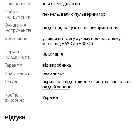
Призначення
для стелі
,
для стін
Робочі
пензель, валик, пульверизатор
інструменти
Очищення
водою, відразу ж після використання
інструментів
Зберігання
у закритій тарі у сухому прохолодному
місці (від +5ºC до +35ºC)
Термін
36 місяців
придатності
Гарантія
від виробника
Властивості
без запаху
Склад
акрилова
,
водно-дисперсійна
,
латексна
,
на
водній основі
Країна-
Україна
виробник
Відгуки