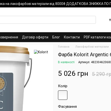
вка на лакофарбові матеріали від 8000₴ ДОДАТКОВА ЗНИЖКА ПО
+
повернення
Договір оферти
Блог
Контакти
PDF каталоги ко
Головна
Лакофарбові матеріали
Фарба Kolorit Argentic 
В наявності
Артикул: 48230462068
5 026 грн
5 290 г
Колір
Фасування