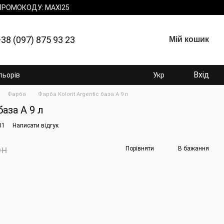
 ПРОМОКОДУ: MAXI25
38 (097) 875 93 23
Мій кошик
Вхід
льорів
Укр
Фарба
Фарба Kolorit Argentic база А 9 л
база А 9 л
01
Написати відгук
рн
Порівняти
В бажання