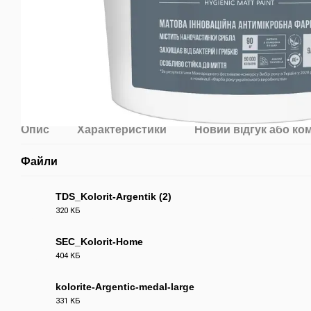
Опис
Характеристики
Новий відгук або ко
Файли
TDS_Kolorit-Argentik (2)
320 КБ
PDF
SEC_Kolorit-Home
404 КБ
JPG
kolorite-Argentic-medal-large
331 КБ
PNG