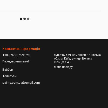
Контактна інформація
+38 (097) 875 93 23
пункт видачі замовлень: Київська
обл. м. Київ, вулиця Велика
Передзвонити вам?
Кільцева 4Б
Мапа проїзду
Вайбер
Телеграм
paints.com.ua@gmail.com