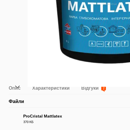
Опис
Характеристики
Відгуки
2
Файли
ProCristal Mattlatex
370 КБ
PDF