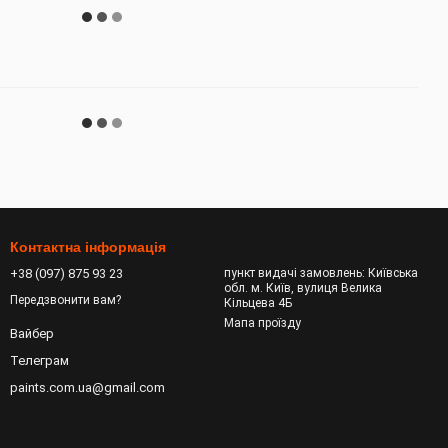
Контактна інформація
+38 (097) 875 93 23
пункт видачі замовлень: Київська
обл. м. Київ, вулиця Велика
Передзвонити вам?
Кільцева 4Б
Мапа проїзду
Вайбер
Телеграм
paints.com.ua@gmail.com