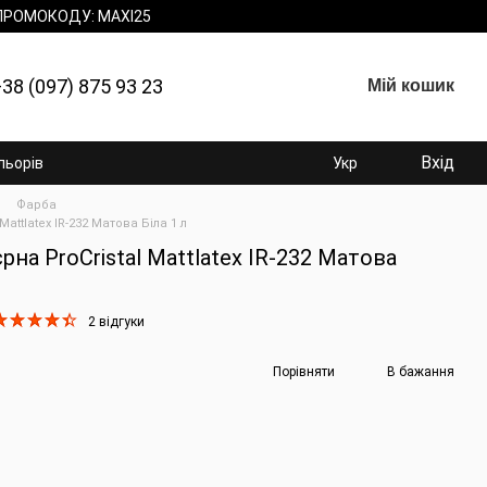
 ПРОМОКОДУ: MAXI25
38 (097) 875 93 23
Мій кошик
Вхід
льорів
Укр
Фарба
attlatex IR-232 Матова Біла 1 л
рна ProCristal Mattlatex IR-232 Матова
2 відгуки
Порівняти
В бажання