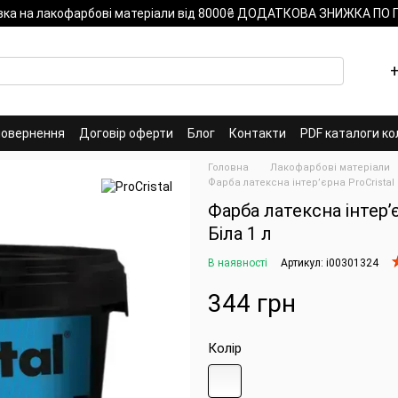
вка на лакофарбові матеріали від 8000₴ ДОДАТКОВА ЗНИЖКА ПО
+
повернення
Договір оферти
Блог
Контакти
PDF каталоги ко
Головна
Лакофарбові матеріали
Фарба латексна інтер’єрна ProCristal M
Фарба латексна інтер’є
Біла 1 л
В наявності
Артикул: i00301324
344 грн
Колір