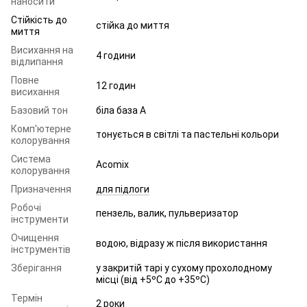
наносити
Стійкість до
стійка до миття
миття
Висихання на
4 години
відлипання
Повне
12 годин
висихання
Базовий тон
біла база A
Комп'ютерне
тонується в світлі та пастельні кольори
колорування
Система
Acomix
колорування
Призначення
для підлоги
Робочі
пензель, валик, пульверизатор
інструменти
Очищення
водою, відразу ж після використання
інструментів
Зберігання
у закритій тарі у сухому прохолодному
місці (від +5ºC до +35ºC)
Термін
2 роки