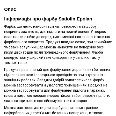
Опис
Інформація про фарбу Sadolin Epolan
Фарба, що легко наноситься на поверхню і має добру
покривну здатність, для підлоги на водній основі. Утворює
еластичне, стійке до середнього механічного навантаження
фарбованого покриття. Продукт швидко сохне, при звичайних
умовах наступний шар можна наносити на поверхню вже
після двох годин після попереднього фарбування. Фарба
колерується у широкій гамі кольорів, як у світлих, так і у
темних тонах.
Продукт призначений для фарбування дерев’яних і бетонних
підлог з низькою і середньою прохідністю при внутрішніх і
зовнішніх роботах. Завдяки добрій вологостійкості фарбу
можна застосовувати й у вологих приміщеннях. Продукт не
можна застосовувати для фарбування підлоги в гаражах,
площ з вимогою високої зносостійкості або поверхні підлоги,
яка знаходиться в постійному контакті з водою.
Можна застосовувати для фарбування нових і раніше
пофарбованих дерев’яних і бетонних поверхонь, а також