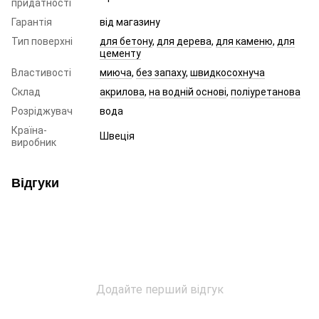
придатності
Гарантія
від магазину
Тип поверхні
для бетону
,
для дерева
,
для каменю
,
для
цементу
Властивості
миюча
,
без запаху
,
швидкосохнуча
Склад
акрилова
,
на водній основі
,
поліуретанова
Розріджувач
вода
Країна-
Швеція
виробник
Відгуки
Додайте перший відгук