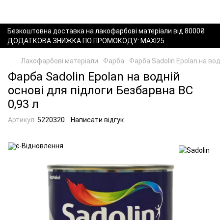
Безкоштовна доставка на лакофарбові матеріали від 8000₴
ДОДАТКОВА ЗНИЖКА ПО ПРОМОКОДУ: MAXI25
Лакофарбові матеріали
Фарба
Фарба Sadolin Epolan на вод
Фарба Sadolin Epolan на водній
основі для підлоги Безбарвна BC
0,93 л
Артикул:
5220320
Написати відгук