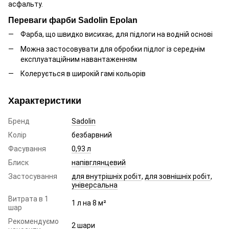
асфальту.
Переваги фарби Sadolin Epolan
Фарба, що швидко висихає, для підлоги на водній основі
Можна застосовувати для обробки підлог із середнім
експлуатаційним навантаженням
Колерується в широкій гамі кольорів
Характеристики
Бренд
Sadolin
Колір
безбарвний
Фасування
0,93 л
Блиск
напівглянцевий
Застосування
для внутрішніх робіт
,
для зовнішніх робіт
,
універсальна
Витрата в 1
1 л на 8 м²
шар
Рекомендуємо
2 шари