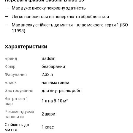
Має дуже високу покривну здатність
Легко наноситься на поверхню та обробляється
Має високу стійкість до миття – клас мокрого тертя 1 (ISO
11998)
Характеристики
Бренд
Sadolin
Колір
безбарвний
Фасування
2,33 л
Блиск
напівматовий
Застосування
для внутрішніх робіт
Витрата в 1
1 л на 8-10 м²
шар
Рекомендуємо
2 шари
наносити
Стійкість до
1 клас
миття