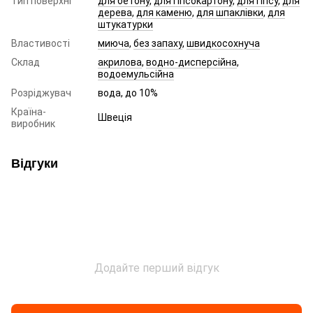
Тип поверхні
для бетону
,
для гіпсокартону
,
для гіпсу
,
для
дерева
,
для каменю
,
для шпаклівки
,
для
штукатурки
Властивості
миюча
,
без запаху
,
швидкосохнуча
Склад
акрилова
,
водно-дисперсійна
,
водоемульсійна
Розріджувач
вода, до 10%
Країна-
Швеція
виробник
Відгуки
Додайте перший відгук