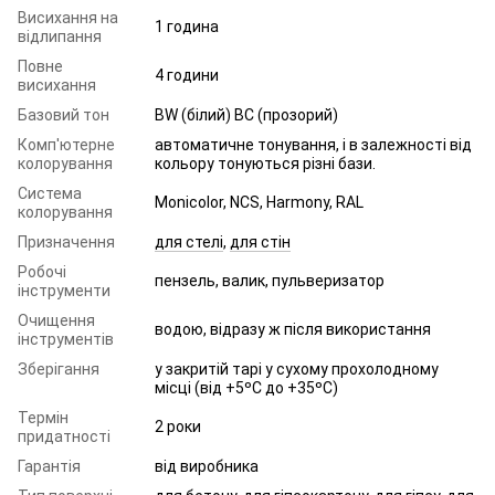
Висихання на
1 година
відлипання
Повне
4 години
висихання
Базовий тон
BW (білий) BC (прозорий)
Комп'ютерне
автоматичне тонування, і в залежності від
колорування
кольору тонуються різні бази.
Система
Monicolor, NCS, Harmony, RAL
колорування
Призначення
для стелі
,
для стін
Робочі
пензель, валик, пульверизатор
інструменти
Очищення
водою, відразу ж після використання
інструментів
Зберігання
у закритій тарі у сухому прохолодному
місці (від +5ºC до +35ºC)
Термін
2 роки
придатності
Гарантія
від виробника