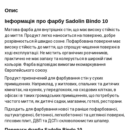
Опис
Інформація про фарбу Sadolin Bindo 10
Матова фарба для внутрішніх стін, що має високу стійкість
до миття. Продукт легко наноситься на поверхню, добре
розрівнюється й швидко сохне. Пофарбована поверхня має
високу стійкість до миття, що спрощує чищення поверхні в
ході експлуатації. Не містить органічних розчинників,
практично не має запаху та колерується в широкій гамі
кольорів. Фарба відповідає вимогам екомаркування
Європейського союзу.
Продукт призначений для фарбування стін у сухих
приміщеннях. Наприклад, у житлових, спальних та дитячих
кімнатах, на кухнях, у передпокоях, на сходових клітках, в
офісах і в таких громадських приміщеннях, що потребують
частого миття, як дитячі садки, магазини, готелі, ресторани.
Підходить для фарбування нової та раніше пофарбованої,
оштукатуреної, бетонної, легкобетонної та цегляної поверхні,
гіпсових плит, ДВП та ДСП і скловолокнистих шпалер.
Переваги фарби Sadolin Bindo 10