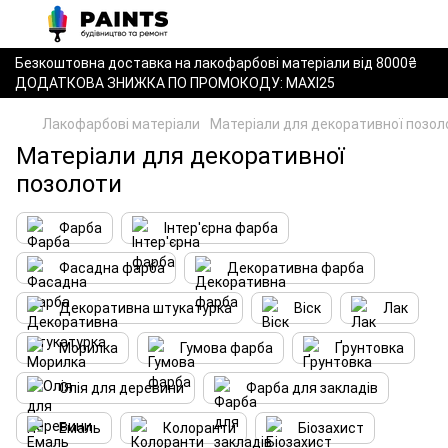
Безкоштовна доставка на лакофарбові матеріали від 8000₴
ДОДАТКОВА ЗНИЖКА ПО ПРОМОКОДУ: MAXI25
Лакофарбові матеріали
Матеріали для декоративної позол
Матеріали для декоративної
позолоти
Фарба
Інтер'єрна фарба
Фасадна фарба
Декоративна фарба
Декоративна штукатурка
Віск
Лак
Морилка
Гумова фарба
Ґрунтовка
Олія для деревини
Фарба для закладів
Емаль
Колоранти
Біозахист