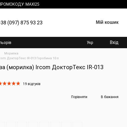
 ПРОМОКОДУ: MAXI25
38 (097) 875 93 23
Мій кошик
Вхід
льорів
Укр
Морилка
om ДокторТекс IR-013 Горобина 10 л
а (морилка) Ircom ДокторТекс IR-013
19 відгуків
Порівняти
В бажання