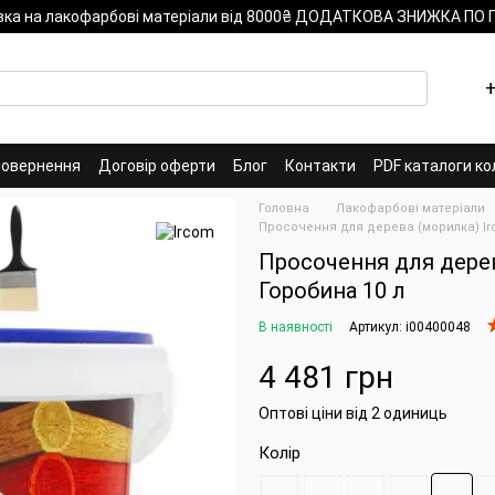
вка на лакофарбові матеріали від 8000₴ ДОДАТКОВА ЗНИЖКА ПО
+
повернення
Договір оферти
Блог
Контакти
PDF каталоги ко
Головна
Лакофарбові матеріали
Просочення для дерева (морилка) Irc
Просочення для дерев
Горобина 10 л
В наявності
Артикул: i00400048
4 481 грн
Оптові ціни від 2 одиниць
Колір