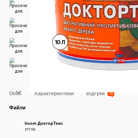
Опис
Характеристики
Відгуки
19
Файли
Ircom ДокторТекс
377 КБ
PDF