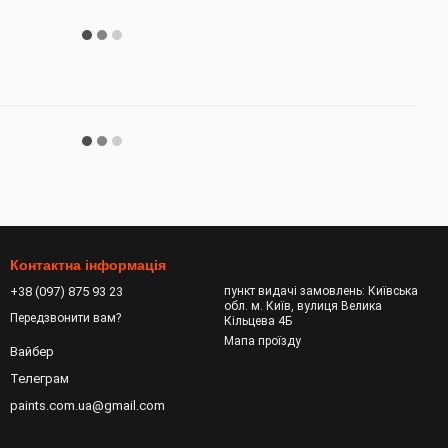
Контактна інформація
+38 (097) 875 93 23
пункт видачі замовлень: Київська
обл. м. Київ, вулиця Велика
Передзвонити вам?
Кільцева 4Б
Мапа проїзду
Вайбер
Телеграм
paints.com.ua@gmail.com