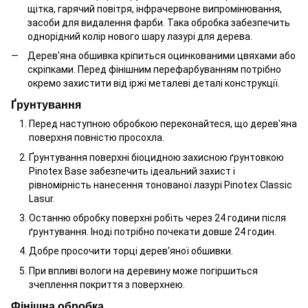
щітка, гарячий повітря, інфрачервоне випромінювання,
засоби для видалення фарби. Така обробка забезпечить
однорідний колір нового шару лазурі для дерева.
Дерев'яна обшивка кріпиться оцинкованими цвяхами або
скріпками. Перед фінішним перефарбуванням потрібно
окремо захистити від іржі металеві деталі конструкції.
Ґрунтування
Перед наступною обробкою переконайтеся, що дерев'яна
поверхня повністю просохла.
Ґрунтування поверхні біоцидною захисною ґрунтовкою
Pinotex Base забезпечить ідеальний захист і
рівномірність нанесення тонованої лазурі Pinotex Classic
Lasur.
Останню обробку поверхні робіть через 24 години після
ґрунтування. Іноді потрібно почекати довше 24 годин.
Добре просочити торці дерев'яної обшивки.
При впливі вологи на деревину може погіршиться
зчеплення покриття з поверхнею.
Фінішна обробка