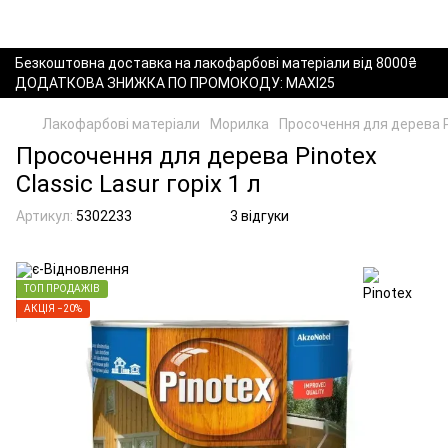
Безкоштовна доставка на лакофарбові матеріали від 8000₴
ДОДАТКОВА ЗНИЖКА ПО ПРОМОКОДУ: MAXI25
Лакофарбові матеріали
Морилка
Просочення для дерева Pi
Просочення для дерева Pinotex
Classic Lasur горіх 1 л
Артикул:
5302233
3 відгуки
ТОП ПРОДАЖІВ
АКЦІЯ −20%