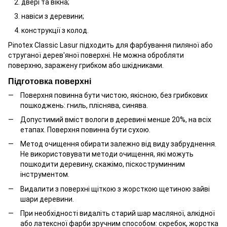
двері та вікна;
навіси з деревини;
конструкції з колод.
Pinotex Classic Lasur підходить для фарбування пиляної або
струганої дерев'яної поверхні. Не можна обробляти
поверхню, заражену грибком або шкідниками.
Підготовка поверхні
Поверхня повинна бути чистою, якісною, без грибкових
пошкоджень: гниль, пліснява, синява.
Допустимий вміст вологи в деревині менше 20%, на всіх
етапах. Поверхня повинна бути сухою.
Метод очищення обирати залежно від виду забруднення.
Не використовувати методи очищення, які можуть
пошкодити деревину, скажімо, піскоструминним
інструментом.
Видалити з поверхні щіткою з жорсткою щетиною зайві
шари деревини.
При необхідності видаліть старий шар масляної, алкідної
або латексної фарби зручним способом: скребок, жорстка