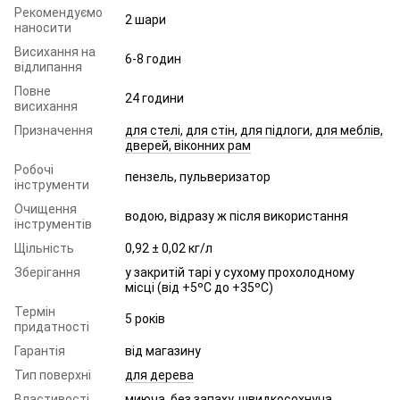
Рекомендуємо
2 шари
наносити
Висихання на
6-8 годин
відлипання
Повне
24 години
висихання
Призначення
для стелі
,
для стін
,
для підлоги
,
для меблів,
дверей, віконних рам
Робочі
пензель, пульверизатор
інструменти
Очищення
водою, відразу ж після використання
інструментів
Щільність
0,92 ± 0,02 кг/л
Зберігання
у закритій тарі у сухому прохолодному
місці (від +5ºC до +35ºC)
Термін
5 років
придатності
Гарантія
від магазину
Тип поверхні
для дерева
Властивості
миюча, без запаху, швидкосохнуча