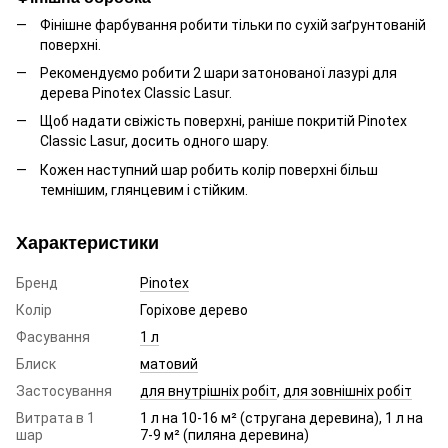
Фінішне фарбування робити тільки по сухій заґрунтованій
поверхні.
Рекомендуємо робити 2 шари затонованої лазурі для
дерева Pinotex Classic Lasur.
Щоб надати свіжість поверхні, раніше покритій Pinotex
Classic Lasur, досить одного шару.
Кожен наступний шар робить колір поверхні більш
темнішим, глянцевим і стійким.
Характеристики
Бренд
Pinotex
Колір
Горіхове дерево
Фасування
1 л
Блиск
матовий
Застосування
для внутрішніх робіт
,
для зовнішніх робіт
Витрата в 1
1 л на 10-16 м² (стругана деревина), 1 л на
шар
7-9 м² (пиляна деревина)