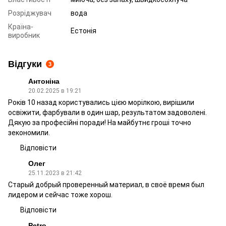
Розріджувач
вода
Країна-
Естонія
виробник
Відгуки
3
Антоніна
20.02.2025 в 19:21
Років 10 назад користувались цією морілкою, вирішили
освіжити, фарбували в один шар, результатом задоволені.
Дякую за професійні поради! На майбутнє гроші точно
зекономили.
Відповісти
Олег
25.11.2023 в 21:42
Старый добрый проверенный материал, в своё время был
лидером и сейчас тоже хорош.
Відповісти
Petro