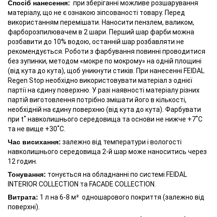
Спосіб нанесення:
при зберіганні можливе розшарування
матеріалу, що не є ознакою зіпсованості товару. Перед
використанням перемішати. Наносити пензлем, валиком,
фарборозпилювачем в 2 шари. Перший шар фарби можна
розбавити до 10% водою, останній шар розбавляти не
рекомендується. Роботи з фарбування повинні проводитися
без зупинки, методом «мокре по мокрому» на одній площині
(від кута до кута), щоб уникнути стиків. При нанесенні FEIDAL
Regen Stop необхідно використовувати матеріал з однієї
партії на єдину поверхню. У разі наявності матеріалу різних
партій виготовлення потрібно змішати його в кількості,
необхідній на єдину поверхню (від кута до кута). Фарбувати
при t˚ навколишнього середовища та основи не нижче +7˚С
та не вище +30˚С.
Час висихання:
залежно від температури і вологості
навколишнього середовища 2-й шар може наноситись через
12 годин.
Тонування:
тонується на обладнанні по системі FEIDAL
INTERIOR COLLECTION та FACADE COLLECTION.
Витрата:
1 л на 6-8 м² одношарового покриття (залежно від
поверхні).