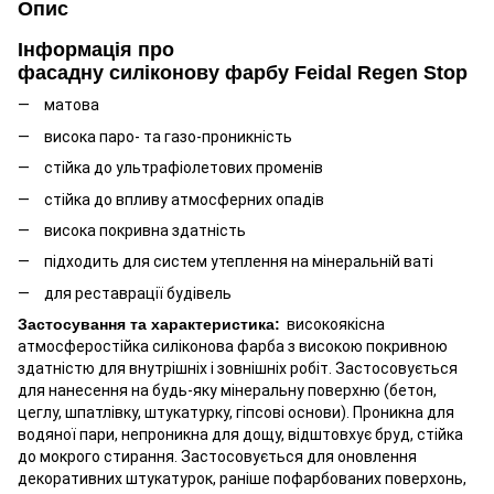
Опис
Інформація про
фасадну силіконову фарбу Feidal Regen Stop
матова
висока паро- та газо-проникність
стійка до ультрафіолетових променів
стійка до впливу атмосферних опадів
висока покривна здатність
підходить для систем утеплення на мінеральній ваті
для реставрації будівель
Застосування та характеристика:
високоякісна
атмосферостійка силіконова фарба з високою покривною
здатністю для внутрішніх і зовнішніх робіт. Застосовується
для нанесення на будь-яку мінеральну поверхню (бетон,
цеглу, шпатлівку, штукатурку, гіпсові основи). Проникна для
водяної пари, непроникна для дощу, відштовхує бруд, стійка
до мокрого стирання. Застосовується для оновлення
декоративних штукатурок, раніше пофарбованих поверхонь,