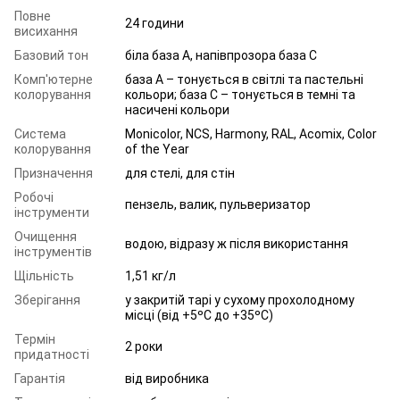
Повне
24 години
висихання
Базовий тон
біла база A, напівпрозора база C
Комп'ютерне
база А – тонується в світлі та пастельні
колорування
кольори; база С – тонується в темні та
насичені кольори
Система
Monicolor, NCS, Harmony, RAL, Acomix, Color
колорування
of the Year
Призначення
для стелі, для стін
Робочі
пензель, валик, пульверизатор
інструменти
Очищення
водою, відразу ж після використання
інструментів
Щільність
1,51 кг/л
Зберігання
у закритій тарі у сухому прохолодному
місці (від +5ºC до +35ºC)
Термін
2 роки
придатності
Гарантія
від виробника