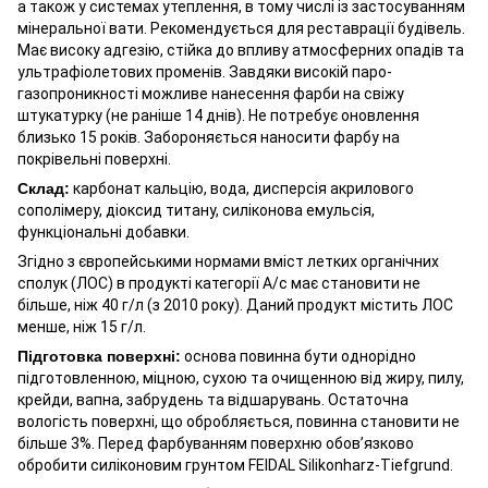
а також у системах утеплення, в тому числі із застосуванням
мінеральної вати. Рекомендується для реставрації будівель.
Має високу адгезію, стійка до впливу атмосферних опадів та
ультрафіолетових променів. Завдяки високій паро-
газопроникності можливе нанесення фарби на свіжу
штукатурку (не раніше 14 днів). Не потребує оновлення
близько 15 років. Забороняється наносити фарбу на
покрівельні поверхні.
Склад:
карбонат кальцію, вода, дисперсія акрилового
сополімеру, діоксид титану, силіконова емульсія,
функціональні добавки.
Згідно з європейськими нормами вміст летких органічних
сполук (ЛОС) в продукті категорії А/с має становити не
більше, ніж 40 г/л (з 2010 року). Даний продукт містить ЛОС
менше, ніж 15 г/л.
Підготовка поверхні:
основа повинна бути однорідно
підготовленною, міцною, сухою та очищенною від жиру, пилу,
крейди, вапна, забрудень та відшарувань. Остаточна
вологість поверхні, що обробляється, повинна становити не
більше 3%. Перед фарбуванням поверхню обов’язково
обробити силіконовим грунтом FEIDAL Silikonharz-Tiefgrund.