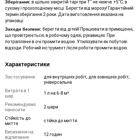
Зберігання:
в щільно закритій тарі при T˚ не нижче +5˚С, в
сухому і прохолодному місці. Берегти від морозу! Гарантійний
термін зберігання 2 роки. Дата виготовлення вказана на
упаковці.
Заходи безпеки:
берегти від дітей! Працювати в приміщенні,
що провітрюється, в робочому одязі, рукавицях. При
потраплянні в очі промити водою. Утилізувати як побутові
відходи. Робочий інструмент після роботи промити водою.
Характеристики
Застосування
для внутрішніх робіт, для зовнішніх робіт,
універсальна
Витрата в 1
1 л на 6-8 м²
шар
Рекомендуємо
2 шари
наносити
Стійкість до
стійка до миття
миття
Висихання на
12 годин
відлипання