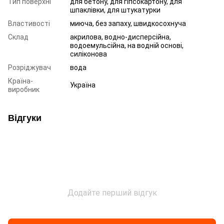
Тип поверхні
для бетону, для гіпсокартону, для
шпаклівки, для штукатурки
Властивості
миюча, без запаху, швидкосохнуча
Склад
акрилова, водно-дисперсійна,
водоемульсійна, на водній основі,
силіконова
Розріджувач
вода
Країна-
Україна
виробник
Відгуки
Додайте перший відгук