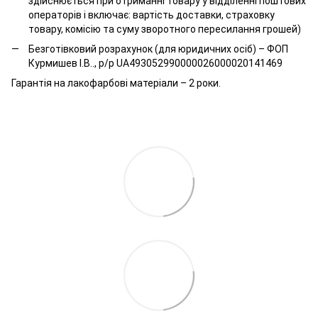
здійснюється при отриманні товару у відділенні поштових
операторів і включає: вартість доставки, страховку
товару, комісію та суму зворотного пересилання грошей)
Безготівковий розрахунок (для юридичних осіб) – ФОП
Курмишев І.В.., р/р UA493052990000026000020141469
Гарантія на лакофарбові матеріали – 2 роки.