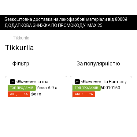
Безкоштовна доставка на лакофарбові матеріали від 8000₴
ДОДАТКОВА ЗНИЖКА ПО ПРОМОКОДУ: MAXI25
Tikkurila
Tikkurila
Фільтр
За популярністю
ТОП ПРОДАЖІВ
ТОП ПРОДАЖІВ
АКЦІЯ −15%
АКЦІЯ −15%