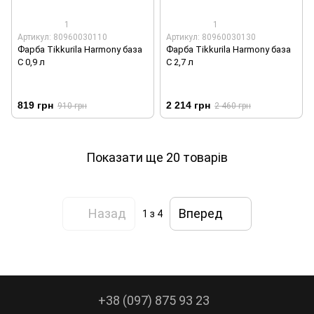
1
1
Артикул: 80960030110
Артикул: 80960030130
Фарба Tikkurila Harmony база
Фарба Tikkurila Harmony база
С 0,9 л
С 2,7 л
819 грн
2 214 грн
910 грн
2 460 грн
Показати ще 20 товарів
Назад
Вперед
1
з 4
+38 (097) 875 93 23