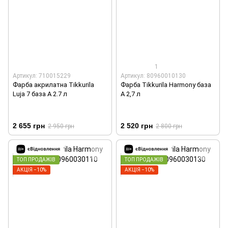
1
Артикул: 710015229
Артикул: 80960010130
Фарба акрилатна Tikkurila
Фарба Tikkurila Harmony база
Luja 7 база А 2.7 л
А 2,7 л
2 655 грн
2 520 грн
2 950 грн
2 800 грн
ТОП ПРОДАЖІВ
ТОП ПРОДАЖІВ
АКЦІЯ −10%
АКЦІЯ −10%