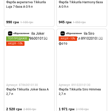
Фарба акрилатна Tikkurila
Фарба Tikkurila Harmony база
Luja 7 база А 0.9 л
А 0.9 л
990 грн
945 грн
1 100 грн
1 050 грн
ТОП ПРОДАЖІВ
АКЦІЯ −10%
АКЦІЯ −10%
Артикул: 87860010130
Артикул: 89102010130
Фарба Tikkurila Joker база А
Фарба Tikkurila Siro Himmea
2,7 л
2,7 л
2 520 грн
1 971 грн
2 800 грн
2 190 грн