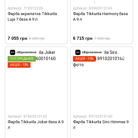
1
Артикул: 710015230
Артикул: 80960010160
Фарба акрилатна Tikkurila
Фарба Tikkurila Harmony база
Luja 7 база А 9 л
А 9 л
7 055 грн
6 715 грн
8 300 грн
7 900 грн
ТОП ПРОДАЖІВ
АКЦІЯ −10%
АКЦІЯ −10%
Артикул: 87860010160
Артикул: 89102010160
Фарба Tikkurila Joker база А 9
Фарба Tikkurila Siro Himmea 9
л
л