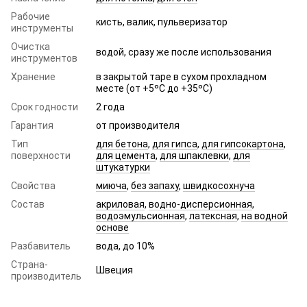
Рабочие
кисть, валик, пульверизатор
инструменты
Очистка
водой, сразу же после использования
инструментов
Хранение
в закрытой таре в сухом прохладном
месте (от +5ºC до +35ºC)
Срок годности
2 года
Гарантия
от производителя
Тип
для бетона
,
для гипса
,
для гипсокартона
,
поверхности
для цемента
,
для шпаклевки
,
для
штукатурки
Свойства
миюча
,
без запаху
,
швидкосохнуча
Состав
акриловая
,
водно-дисперсионная
,
водоэмульсионная
,
латексная
,
на водной
основе
Разбавитель
вода, до 10%
Страна-
Швеция
производитель