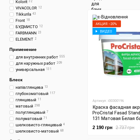
Kolorit
32
VIVACOLOR
12
Tikkurila
43
Front
18
АКЦИЯ −20%
БУДМИСТО
12
ВИДЕО
FARBMANN
23
ELEMENT
2
Применение
для внутренних работ
555
для наружных работ
209
универсальная
131
Блеск
напівглянцева
13
глубокоматовый
117
глянцевый
11
Артикул: i00300196
матовый
298
Краска фасадная акр
полуглянцевый
7
ProCristal Fasad Stand
131 Матовая Белая б
полуматовый
71
10 л
шелковисто-глянцевый
4
2 190 грн
2 737 грн
шелковисто-матовый
68