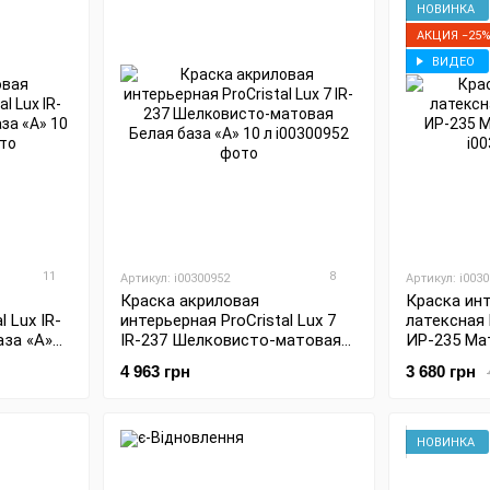
НОВИНКА
АКЦИЯ −25
ВИДЕО
11
8
Артикул: i00300952
Артикул: i003
Краска акриловая
Краска ин
l Lux IR-
интерьерная ProCristal Lux 7
латексная P
аза «А»
IR-237 Шелковисто-матовая
ИР-235 Ма
Белая база «А» 10 л
4 963 грн
3 680 грн
НОВИНКА