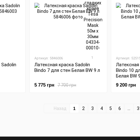
1
Артикул: 5846006
Артикул: 5251
Sadolin
Латексная краска Sadolin
Латексная 
Bindo 7 для стен Белая BW 9 л
Bindo 10 д
Белая BW 9
5 775 грн
9 200 грн
7 700 грн
Назад
1
2
3
4
5
6
...
3