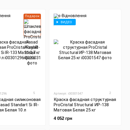
Подарок
ВИДЕО
5
2
01296
Артикул: i00301547
садная силиконовая
Краска фасадная структурная
Fasad Standart Si IR-
ProCristal Structural ИР-138
я Белая 10 л
Матовая Белая 25 кг
4 052 грн