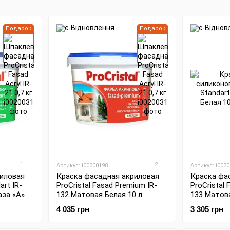
Подарок
Подарок
1
2
Артикул: i00300198
Артикул: i003
иловая
Краска фасадная акриловая
Краска фа
art IR-
ProCristal Fasad Premium IR-
ProCristal 
аза «А»
132 Матовая Белая 10 л
133 Матова
4 035 грн
3 305 грн