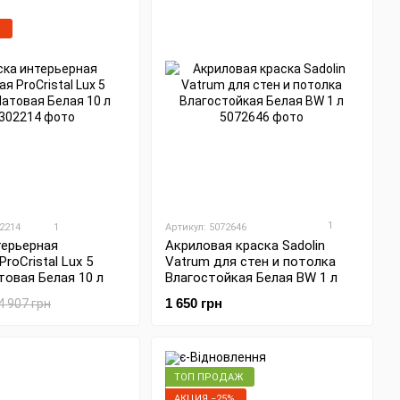
%
1
02214
1
Артикул: 5072646
Акриловая краска Sadolin
терьерная
Vatrum для стен и потолка
roCristal Lux 5
Влагостойкая Белая BW 1 л
товая Белая 10 л
1 650 грн
4 907 грн
ТОП ПРОДАЖ
АКЦИЯ −25%