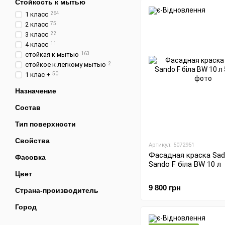
Стойкость к мытью
1 класс
264
2 класс
75
3 класс
22
4 класс
11
стойкая к мытью
163
стойкое к легкому мытью
2
1 клас +
50
Назначение
Состав
Тип поверхности
Свойства
Артикул: 5072951
Фасадная краска Sad
Фасовка
Sando F біла BW 10 л
Цвет
9 800 грн
Страна-производитель
Город