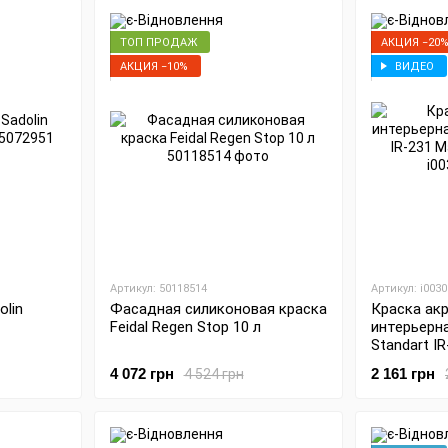
ТОП ПРОДАЖ
АКЦИЯ −20
АКЦИЯ −10%
ВИДЕО
Артикул: 50118514
Артикул: i003
olin
Фасадная силиконовая краска
Краска ак
Feidal Regen Stop 10 л
интерьерна
Standart I
10 л
4 072 грн
2 161 грн
4 524 грн