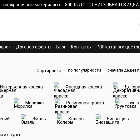
на лакокрасочные материалы от 8000₴ ДОПОЛНИТЕЛЬНАЯ СКИДКА
зврат
Договор оферты
Блог
Контакты
PDF каталоги цвето
по популярности
сначала дешевл
Сортировка:
Интерьерная краска
Фасадная краска
Декора
ак
Морилка
Резиновая краска
Грунт
дений
Эмаль
Колеры
Биозащита
и и сауны