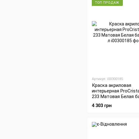
ТОП ПРОДАЖ
Артикул: i00300185
Краска акриловая
интерьерная ProCrista
233 Матовая Белая б
10 л
4 303 грн