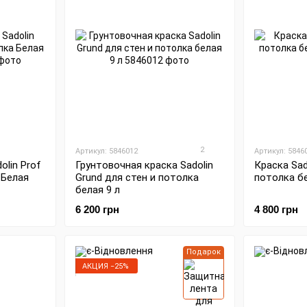
2
Артикул: 5846012
Артикул: 5846
olin Prof
Грунтовочная краска Sadolin
Краска Sad
 Белая
Grund для стен и потолка
потолка бе
белая 9 л
6 200 грн
4 800 грн
Подарок
АКЦИЯ −25%