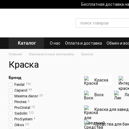
Перейти к основному контенту
Бесплатная доставка 
Каталог
О нас
Оплата и доставка
Обмен и во
Главная
Лакокрасочные материалы
Краска
Краска
Бренд
Краска
Feidal
156
Caparol
49
Воск
Л
Maxima decor
20
Pinotex
6
ProCristal
76
Краска для заве
Sadolin
122
ProSystem
4
Средства для бан
Oikos
30