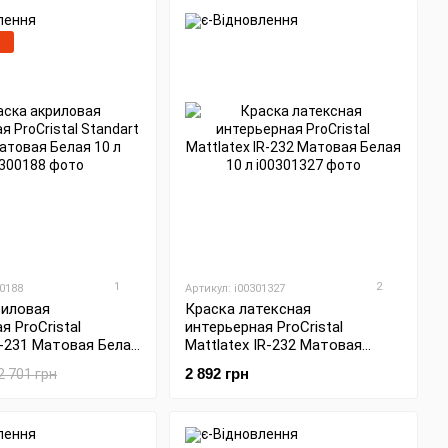
%
1
2
00188
Артикул: i00301327
риловая
Краска латексная
я ProCristal
интерьерная ProCristal
R-231 Матовая Белая
Mattlatex IR-232 Матовая
Белая 10 л
2 892 грн
2 701 грн