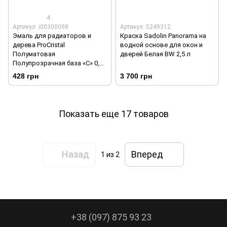
4
Артикул: i00300098
Артикул: 5249312
Эмаль для радиаторов и
Краска Sadolin Panorama на
дерева ProCristal
водной основе для окон и
Полуматовая
дверей Белая BW 2,5 л
Полупрозрачная база «C» 0,8
л
428 грн
3 700 грн
Показать еще 17 товаров
Назад
Вперед
1
из 2
+38 (097) 875 93 23