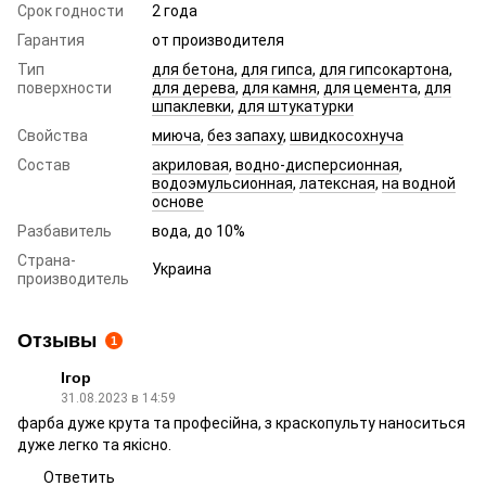
Срок годности
2 года
Гарантия
от производителя
Тип
для бетона
,
для гипса
,
для гипсокартона
,
поверхности
для дерева
,
для камня
,
для цемента
,
для
шпаклевки
,
для штукатурки
Свойства
миюча
,
без запаху
,
швидкосохнуча
Состав
акриловая
,
водно-дисперсионная
,
водоэмульсионная
,
латексная
,
на водной
основе
Разбавитель
вода, до 10%
Страна-
Украина
производитель
Отзывы
1
Ігор
31.08.2023 в 14:59
фарба дуже крута та професійна, з краскопульту наноситься
дуже легко та якісно.
Ответить