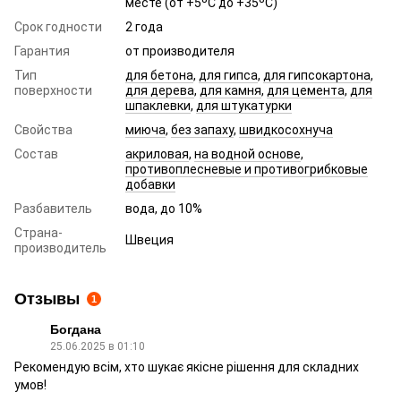
месте (от +5ºC до +35ºC)
Срок годности
2 года
Гарантия
от производителя
Тип
для бетона
,
для гипса
,
для гипсокартона
,
поверхности
для дерева
,
для камня
,
для цемента
,
для
шпаклевки
,
для штукатурки
Свойства
миюча
,
без запаху
,
швидкосохнуча
Состав
акриловая
,
на водной основе
,
противоплесневые и противогрибковые
добавки
Разбавитель
вода, до 10%
Страна-
Швеция
производитель
Отзывы
1
Богдана
25.06.2025 в 01:10
Рекомендую всім, хто шукає якісне рішення для складних
умов!