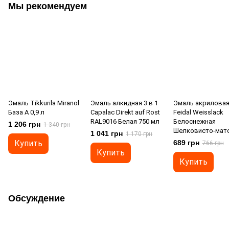
Мы рекомендуем
Эмаль Tikkurila Miranol
Эмаль алкидная 3 в 1
Эмаль акрилова
База А 0,9 л
Capalac Direkt auf Rost
Feidal Weisslack
RAL9016 Белая 750 мл
Белоснежная
1 206 грн
1 340 грн
Шелковисто-мато
1 041 грн
1 170 грн
л
Купить
689 грн
766 грн
Купить
Купить
Обсуждение