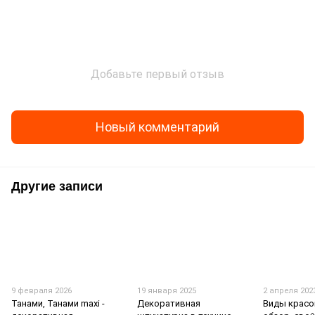
Добавьте первый отзыв
Новый комментарий
Другие записи
9 февраля 2026
19 января 2025
2 апреля 202
Танами, Танами maxi -
Декоративная
Виды красо